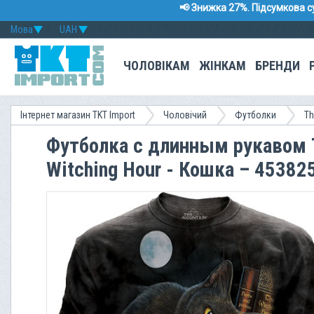
📢 Знижка 27%. Підсумкова с
Мова
UAH
ЧОЛОВІКАМ
ЖІНКАМ
БРЕНДИ
Інтернет магазин TKT Import
Чоловічий
Футболки
Th
Футболка с длинным рукавом T
Witching Hour - Кошка – 45382