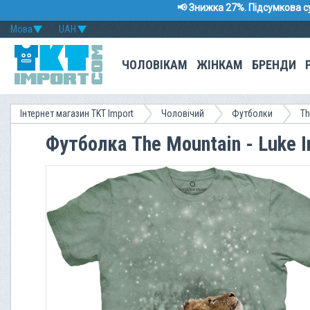
📢 Знижка 27%. Підсумкова с
Мова
UAH
ЧОЛОВІКАМ
ЖІНКАМ
БРЕНДИ
Інтернет магазин TKT Import
Чоловічий
Футболки
Th
Футболка The Mountain - Luke I