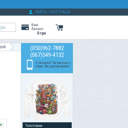
УВІЙТИ
/
РЕЄСТРАЦІЯ
Ваш
баланс:
0 грн
onli
(050)962-7882
(067)549-4132
Є питання? Зв'яжіться з
нами. Ми допоможемо!
М
Толстовки