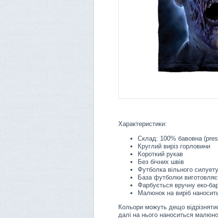
Характеристики:
Склад: 100% бавовна (pres
Круглий виріз горловини
Короткий рукав
Без бічних швів
Футболка вільного силует
База футболки виготовляє
Фарбується вручну еко-ба
Малюнок на виріб наносить
Кольори можуть дещо відрізнятис
далі на нього наноситься малюно