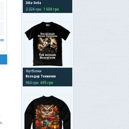
Зіба-Зоба
2 224 грн
1 604 грн
рів
Футболки
Володар Токмачки
963 грн
695 грн
.
о,