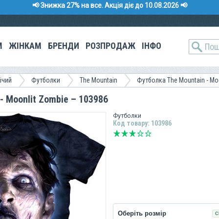
📢 Знижка 27% на все. Акція діє до 10.08.2026 📢
М
ЖІНКАМ
БРЕНДИ
РОЗПРОДАЖ
ІНФО
ічий
Футболки
The Mountain
Футболка The Mountain - Mo
- Moonlit Zombie – 103986
Футболки
Код товару: 103986
Оберіть розмір
С