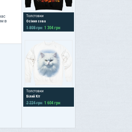
час
Толстовки
ям в
Осіння сова
1 808 грн
1 304 грн
Толстовки
Білий Кіт
2 224 грн
1 604 грн