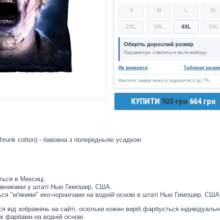
S
M
L
XL
2XL
3XL
4XL
5XL
Оберіть дорослий розмір
Параметри з’являться після вибору
Як виміряти
Таблиця розмі
Фактичні заміри можуть відрізнятися до 7%.
КУПИТИ
920 грн
664 грн
hrunk cotton) - бавовна з попередньою усадкою
у
ться в Мексиці.
рвниками у штаті Нью Гемпшир, США.
ся "м'якими" еко-чорнилами на водній основі в штаті Нью Гемпшир, США
я від зображень на сайті, оскільки кожен виріб фарбується індивідуальн
к фарбами на водній основі.