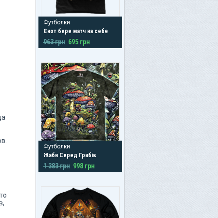
Футболки
Єнот бере матч на себе
963 грн
695 грн
да
в.
Футболки
Жаби Серед Грибів
1 383 грн
998 грн
то
в,