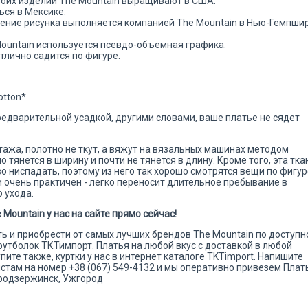
воих изделий The Mountain выращивают в США.
ься в Мексике.
сение рисунка выполняется компанией The Mountain в Нью-Гемпши
Mountain используется псевдо-объемная графика.
тлично садится по фигуре.
otton*
 предварительной усадкой, другими словами, ваше платье не сядет
котажа, полотно не ткут, а вяжут на вязальных машинах методом
 тянется в ширину и почти не тянется в длину. Кроме того, эта тка
о ниспадать, поэтому из него так хорошо смотрятся вещи по фигур
 и очень практичен - легко переносит длительное пребывание в
 ухода.
Mountain у нас на сайте прямо сейчас!
ать и приобрести от самых лучших брендов The Mountain по доступн
футболок ТКТимпорт. Платья на любой вкус с доставкой в любой
упите также, куртки у нас в интернет каталоге TKTimport. Напишите
там на номер +38 (067) 549-4132 и мы оперативно привезем Плат
родзержинск, Ужгород