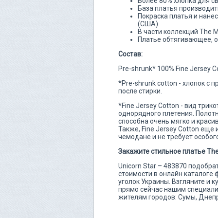
Более 80% хлопка для с
База платья производит
Покраска платья и нане
(США).
В части коллекций The 
Платье обтягивающее, о
Состав:
Pre-shrunk* 100% Fine Jersey C
*Pre-shrunk cotton - хлопок с
после стирки.
*Fine Jersey Cotton - вид три
однорядного плетения. Полотно
способна очень мягко и красив
Также, Fine Jersey Cotton еще
чемодане и не требует особого
Закажите стильное платье The 
Unicorn Star – 483870 подобр
стоимости в онлайн каталоге 
уголок Украины. Взгляните и к
прямо сейчас нашим специалис
жителям городов: Сумы, Днеп