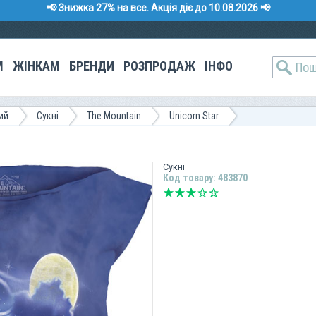
📢 Знижка 27% на все. Акція діє до 10.08.2026 📢
М
ЖІНКАМ
БРЕНДИ
РОЗПРОДАЖ
ІНФО
ий
Сукні
The Mountain
Unicorn Star
Сукні
Код товару: 483870