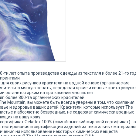
-ти лет опыта производства одежды из текстиля и более 21-го го
 принтами.
 для своих рисунков красители на водной основе (органические
ивительно мягкую печать, передавая яркие и сочные цвета рисунко
ии останется ярким на протяжении многих лет.
in более 800-та органических красителей.
he Mountain, вы можете быть всегда уверены в том, что компания
овье и здоровье ваших детей. Красители, которые использует The
 чистые и абсолютно безвредные, не содержат химически вредных
яющих на вашу кожу.
сертификат Oekotex 100% (самый высокий мировой сертификат) - э
тестирования и сертификации изделий из текстильных материало
ичения на использование некоторых химических веществ.