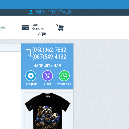
УВІЙТИ
/
РЕЄСТРАЦІЯ
Ваш
баланс:
0 грн
(050)962-7882
(067)549-4132
НАПИШІТЬ НАМ
Telegram
Viber
WhatsApp