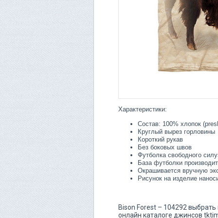
Характеристики:
Состав: 100% хлопок (pres
Круглый вырез горловины
Короткий рукав
Без боковых швов
Футболка свободного силу
База футболки производит
Окрашивается вручную эк
Рисунок на изделие нанос
Bison Forest – 104292 выбрать
онлайн каталоге джинсов tktim