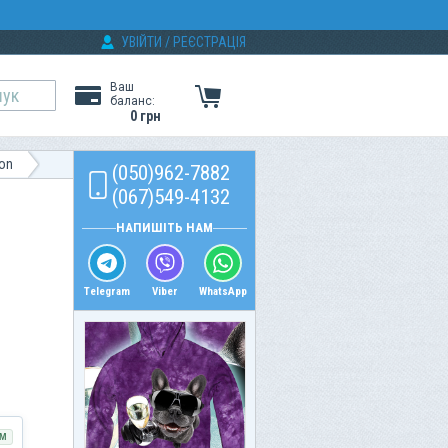
УВІЙТИ
/
РЕЄСТРАЦІЯ
Ваш
баланс:
0 грн
son
(050)962-7882
(067)549-4132
НАПИШІТЬ НАМ
Telegram
Viber
WhatsApp
М