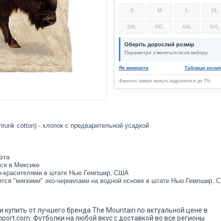
S
M
L
XL
2XL
3XL
4XL
5XL
Оберіть дорослий розмір
Параметри з’являться після вибору
Як виміряти
Таблиця розмі
Фактичні заміри можуть відрізнятися до 7%.
hrunk cotton) - хлопок с предварительной усадкой
эта
ся в Мексике
о-красителями в штате Нью Гемпшир, США
ится "мягкими" эко-чернилами на водной основе в штате Нью Гемпшир, 
 и купить от лучшего бренда The Mountain по актуальной цене в
port.com. Футболки на любой вкус с доставкой во все регионы