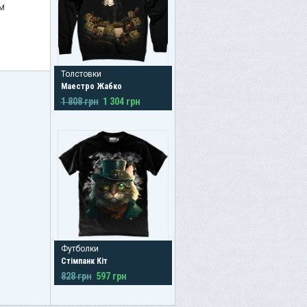
м
Толстовки
Маестро Жабко
1 808 грн
1 304 грн
Футболки
Стімпанк Кіт
828 грн
597 грн