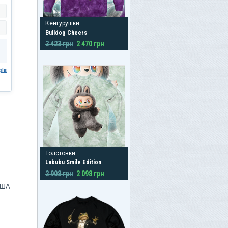
Кенгурушки
Bulldog Cheers
3 423 грн
2 470 грн
рів
Толстовки
Labubu Smile Edition
2 908 грн
2 098 грн
США