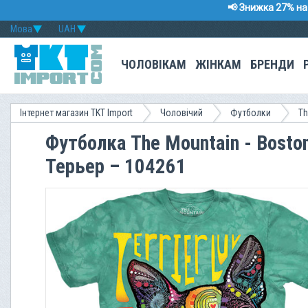
📢 Знижка 27% на 
Мова
UAH
ЧОЛОВІКАМ
ЖІНКАМ
БРЕНДИ
Інтернет магазин TKT Import
Чоловічий
Футболки
Th
Футболка The Mountain - Boston
Терьер – 104261