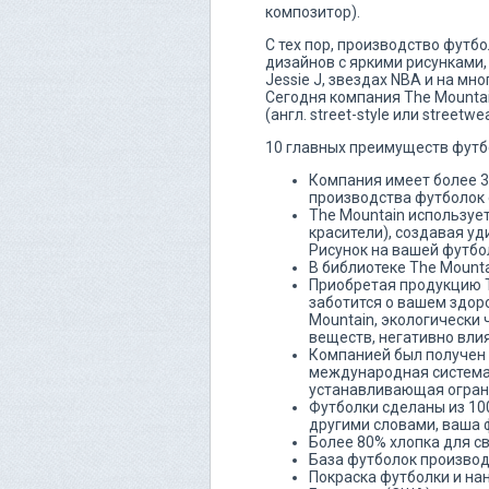
композитор).
С тех пор, производство футб
дизайнов с яркими рисунками, 
Jessie J, звездах NBA и на мно
Сегодня компания The Mounta
(англ. street-style или streetw
10 главных преимуществ футб
Компания имеет более 30
производства футболок 
The Mountain использует
красители), создавая уд
Рисунок на вашей футбо
В библиотеке The Mounta
Приобретая продукцию T
заботится о вашем здор
Mountain, экологически
веществ, негативно вли
Компанией был получен 
международная система 
устанавливающая огран
Футболки сделаны из 100
другими словами, ваша ф
Более 80% хлопка для с
База футболок производ
Покраска футболки и на