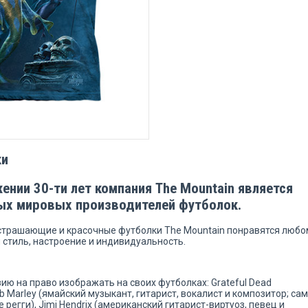
ки
ении 30-ти лет компания The Mountain является
ых мировых производителей футболок.
устрашающие и красочные футболки The Mountain понравятся любо
 стиль, настроение и индивидуальность.
ию на право изображать на своих футболках: Grateful Dead
b Marley (ямайский музыкант, гитарист, вокалист и композитор; са
 регги), Jimi Hendrix (американский гитарист-виртуоз, певец и