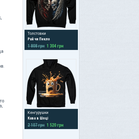
,
Толстовки
Рай чи Пекло
1 808 грн
1 304 грн
да
в.
то
в,
Кенгурушки
Кава в Шоці
2 107 грн
1 520 грн