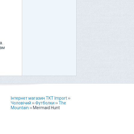
а.
рам
Інтернет магазин TKT Import
››
Чоловічий
››
Футболки
››
The
Mountain
››
Mermaid Hunt