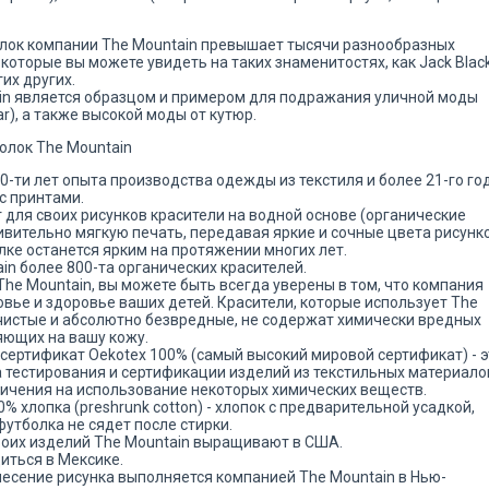
олок компании The Mountain превышает тысячи разнообразных
которые вы можете увидеть на таких знаменитостях, как Jack Black
гих других.
in является образцом и примером для подражания уличной моды
ear), а также высокой моды от кутюр.
олок The Mountain
-ти лет опыта производства одежды из текстиля и более 21-го го
с принтами.
 для своих рисунков красители на водной основе (органические
ивительно мягкую печать, передавая яркие и сочные цвета рисунко
лке останется ярким на протяжении многих лет.
in более 800-та органических красителей.
he Mountain, вы можете быть всегда уверены в том, что компания
овье и здоровье ваших детей. Красители, которые использует The
 чистые и абсолютно безвредные, не содержат химически вредных
яющих на вашу кожу.
сертификат Oekotex 100% (самый высокий мировой сертификат) - э
тестирования и сертификации изделий из текстильных материало
ичения на использование некоторых химических веществ.
% хлопка (preshrunk cotton) - хлопок с предварительной усадкой,
утболка не сядет после стирки.
воих изделий The Mountain выращивают в США.
иться в Мексике.
несение рисунка выполняется компанией The Mountain в Нью-