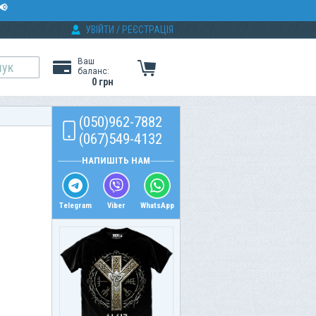
📢
УВІЙТИ
/
РЕЄСТРАЦІЯ
Ваш
баланс:
0 грн
(050)962-7882
(067)549-4132
НАПИШІТЬ НАМ
Telegram
Viber
WhatsApp