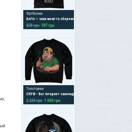
Футболки
Алґіз — знак межі та збереження
828 грн
597 грн
Толстовки
СКУФ - Бог інтернет-занепаду
му,
2 224 грн
1 604 грн
мый