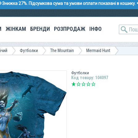
 Знижка 27%. Підсумкова сума та умови оплати показані в кошику. 
М
ЖІНКАМ
БРЕНДИ
РОЗПРОДАЖ
ІНФО
ічий
Футболки
The Mountain
Mermaid Hunt
Футболки
Код товару: 104097