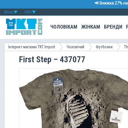
📢 Знижка 27% на 
Мова
UAH
ЧОЛОВІКАМ
ЖІНКАМ
БРЕНДИ
Інтернет магазин TKT Import
Чоловічий
Футболки
Th
First Step – 437077