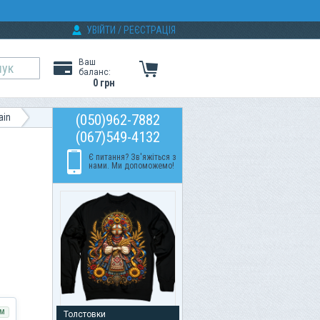
УВІЙТИ
/
РЕЄСТРАЦІЯ
Ваш
баланс:
0 грн
ain
(050)962-7882
(067)549-4132
Є питання? Зв'яжіться з
нами. Ми допоможемо!
М
Толстовки