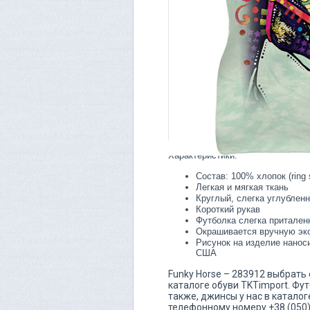
Характеристики:
Состав: 100% хлопок (ring 
Легкая и мягкая ткань
Круглый, слегка углублен
Короткий рукав
Футболка слегка притален
Окрашивается вручную эк
Рисунок на изделие нанос
США
Funky Horse – 283912 выбрать
каталоге обуви TKTimport. Фут
также, джинсы у нас в катало
телефонному номеру +38 (050