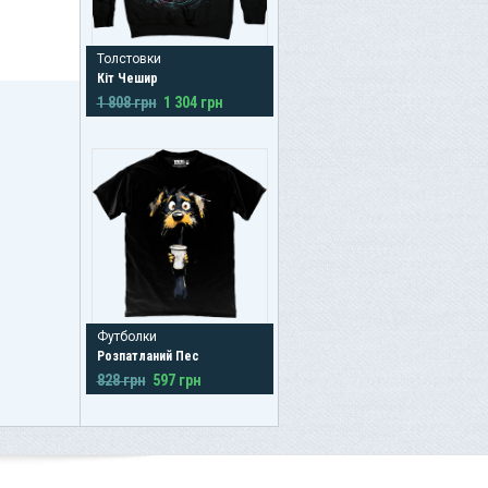
Толстовки
Кіт Чешир
1 808 грн
1 304 грн
Футболки
Розпатланий Пес
828 грн
597 грн