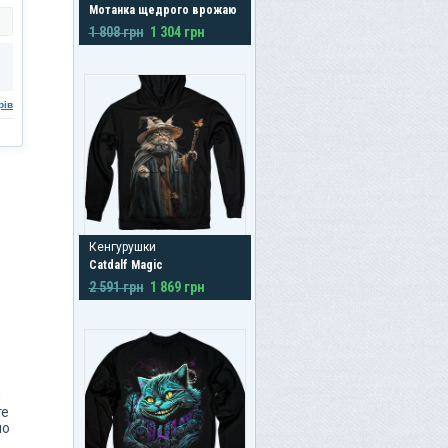
Мотанка щедрого врожаю
1 808 грн
1 304 грн
рів
Кенгурушки
Catdalf Magic
2 591 грн
1 869 грн
н
те
по