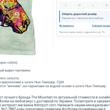
S
M
L
XL
Оберіть дорослий розмір
Параметри з’являться після вибору
Як виміряти
Таблиця розмі
Фактичні заміри можуть відрізнятися до 7%.
spun cotton)
ный вырез горловины
ного силуэта
о-красителями в штате Нью Гемпшир, США
ится "мягкими" эко-чернилами на водной основе в штате Нью Гемпшир,
 от лучшего бренда The Mountain по актуальной стоимости в онлай
болки на любой вкус с доставкой по Украине. Посмотрите и закажи
ге интернет магазина tktimport.com. Напишите нашим менеджерам 
) 962-7882 и мы оперативно привезем Футболки проживающим в