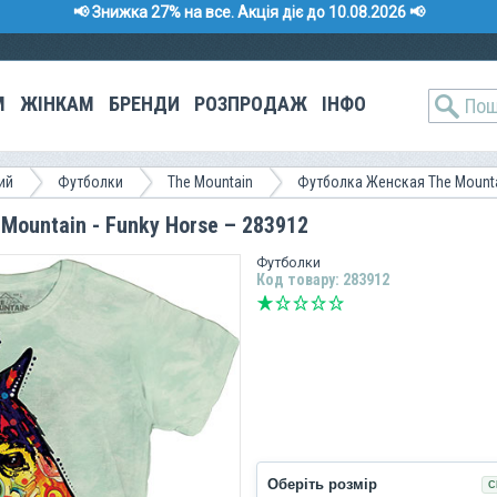
📢 Знижка 27% на все. Акція діє до 10.08.2026 📢
М
ЖІНКАМ
БРЕНДИ
РОЗПРОДАЖ
ІНФО
ий
Футболки
The Mountain
Футболка Женская The Mount
ountain - Funky Horse – 283912
Футболки
Код товару: 283912
Оберіть розмір
С