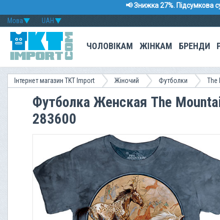
📢 Знижка 27%. Підсумкова с
Мова
UAH
ЧОЛОВІКАМ
ЖІНКАМ
БРЕНДИ
Інтернет магазин TKT Import
Жіночий
Футболки
The 
Футболка Женская The Mountain 
283600