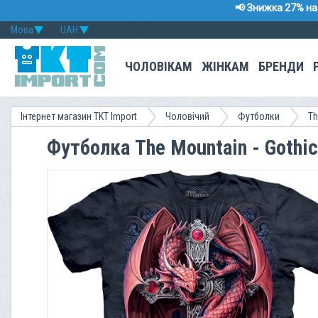
📢 Знижка 27% на 
Мова
UAH
ЧОЛОВІКАМ
ЖІНКАМ
БРЕНДИ
Інтернет магазин TKT Import
Чоловічий
Футболки
Th
Футболка The Mountain - Gothic