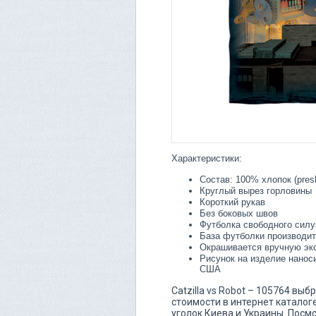
Характеристики:
Состав: 100% хлопок (pres
Круглый вырез горловины
Короткий рукав
Без боковых швов
Футболка свободного силу
База футболки производит
Окрашивается вручную эк
Рисунок на изделие нанос
США
Catzilla vs Robot – 105764 вы
стоимости в интернет каталоге
уголок Киева и Украины. Посмо