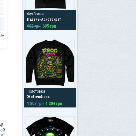
Футболки
Пудель-Аристократ
963 грн
695 грн
рів
Толстовки
Жаб'ячий рок
1 808 грн
1 304 грн
ой
бой
rt.