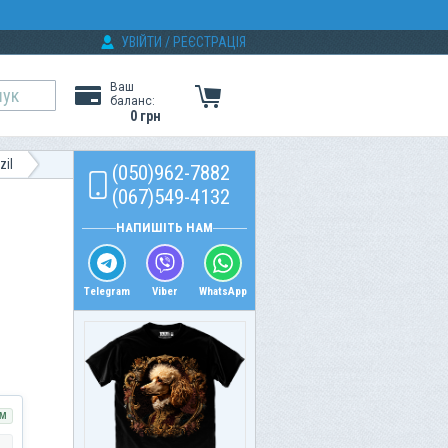
УВІЙТИ
/
РЕЄСТРАЦІЯ
Ваш
баланс:
0 грн
zil
(050)962-7882
(067)549-4132
НАПИШІТЬ НАМ
Telegram
Viber
WhatsApp
М