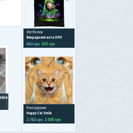
Футболки
Викрадення кота НЛО
963 грн
695 грн
mbie
Кенгурушки
Happy Cat Smile
2 783 грн
2 008 грн