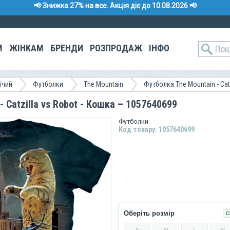
📢 Знижка 27% на все. Акція діє до 10.08.2026 📢
М
ЖІНКАМ
БРЕНДИ
РОЗПРОДАЖ
ІНФО
ічий
Футболки
The Mountain
Футболка The Mountain - Cat
 Catzilla vs Robot - Кошка – 1057640699
Футболки
Код товару: 1057640699
Оберіть розмір
С
S
M
L
XL