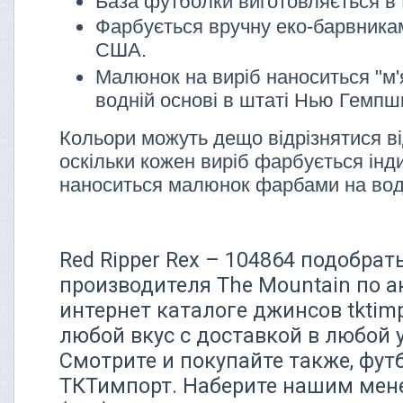
База футболки виготовляється в 
Фарбується вручну еко-барвника
США.
Малюнок на виріб наноситься "м'
водній основі в штаті Нью Гемп
Кольори можуть дещо відрізнятися ві
оскільки кожен виріб фарбується інди
наноситься малюнок фарбами на вод
Red Ripper Rex – 104864 подобрат
производителя The Mountain по а
интернет каталоге джинсов tktim
любой вкус с доставкой в любой 
Смотрите и покупайте также, футб
ТКТимпорт. Наберите нашим мен