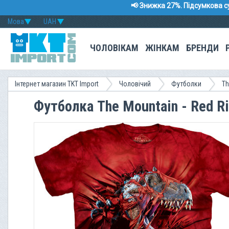
📢 Знижка 27%. Підсумкова с
Мова
UAH
ЧОЛОВІКАМ
ЖІНКАМ
БРЕНДИ
Інтернет магазин TKT Import
Чоловічий
Футболки
Th
Футболка The Mountain - Red R