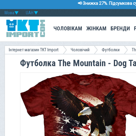
📢 Знижка 27%. Підсумкова с
Мова
UAH
ЧОЛОВІКАМ
ЖІНКАМ
БРЕНДИ
Інтернет магазин TKT Import
Чоловічий
Футболки
Th
Футболка The Mountain - Dog T