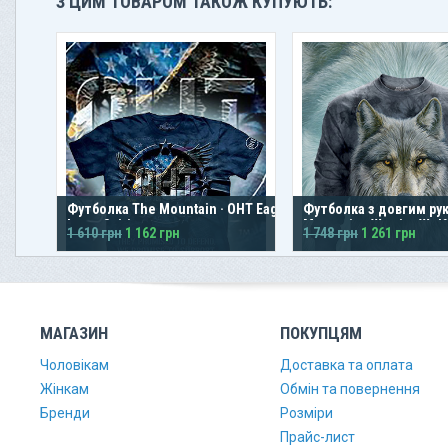
З ЦИМ ТОВАРОМ ТАКОЖ КУПУЮТЬ:
Футболка The Mountain · OHT Eagle
Футболка з довгим ру
Inner Spirit
Mountain · Warrior Wolf
1 610 грн
1 162 грн
1 748 грн
1 261 грн
МАГАЗИН
ПОКУПЦЯМ
Чоловікам
Доставка та оплата
Жінкам
Обмін та повернення
Бренди
Розміри
Прайс-лист