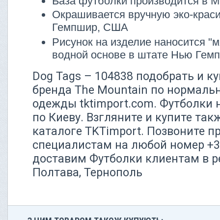
База футболки производится в М
Окрашивается вручную эко-крас
Гемпшир, США
Рисунок на изделие наносится "м
водной основе в штате Нью Ге
Dog Tags – 104838 подобрать и к
бренда The Mountain по нормальн
одежды tktimport.com. Футболки 
по Киеву. Взгляните и купите такж
каталоге TKTimport. Позвоните 
специалистам на любой номер +38
доставим Футболки клиентам в р
Полтава, Тернополь