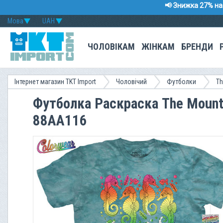
📢 Знижка 27% на 
Мова
UAH
ЧОЛОВІКАМ
ЖІНКАМ
БРЕНДИ
Інтернет магазин TKT Import
Чоловічий
Футболки
Th
Футболка Раскраска The Mounta
88AA116