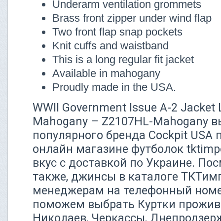
Underarm ventilation grommets
Brass front zipper under wind flap
Two front flap snap pockets
Knit cuffs and waistband
This is a long regular fit jacket
Available in mahogany
Proudly made in the USA.
WWII Government Issue A-2 Jacket 
Mahogany – Z2107HL-Mahogany вы
популярного бренда Сockpit USA 
онлайн магазине футболок tktimp
вкус с доставкой по Украине. По
также, джинсы в каталоге ТКТим
менеджерам на телефонный номер
поможем выбрать Куртки прожив
Николаев, Черкассы, Днепродзер