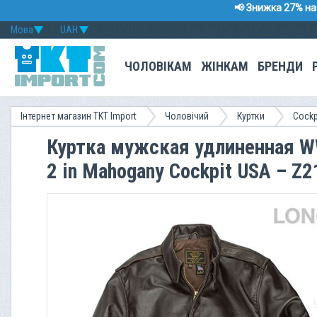
📢 Знижка 27% на 
Мова
UAH
ЧОЛОВІКАМ
ЖІНКАМ
БРЕНДИ
Інтернет магазин TKT Import
Чоловічий
Куртки
Сockp
Куртка мужская удлиненная WW
2 in Mahogany Cockpit USA – 