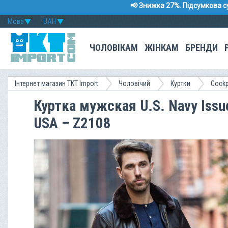
📢 Знижка 27%. Підсумкова с
Мова
UAH
ЧОЛОВІКАМ
ЖІНКАМ
БРЕНДИ
Інтернет магазин TKT Import
Чоловічий
Куртки
Сockp
Куртка мужская U.S. Navy Issue
USA – Z2108