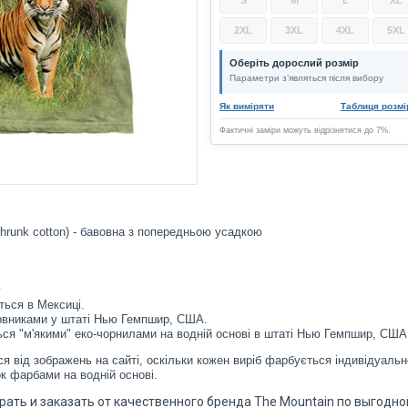
2XL
3XL
4XL
5XL
Оберіть дорослий розмір
Параметри з’являться після вибору
Як виміряти
Таблиця розмі
Фактичні заміри можуть відрізнятися до 7%.
hrunk cotton) - бавовна з попередньою усадкою
у
ться в Мексиці.
рвниками у штаті Нью Гемпшир, США.
ся "м'якими" еко-чорнилами на водній основі в штаті Нью Гемпшир, США
я від зображень на сайті, оскільки кожен виріб фарбується індивідуальн
к фарбами на водній основі.
ыбрать и заказать от качественного бренда The Mountain по выгодно