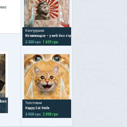
рямо
Кенгурушки
Кітаміккадзе – у небі без страху!
2 300 грн
1 659 грн
aken
Толстовки
Happy Cat Smile
2 908 грн
2 098 грн