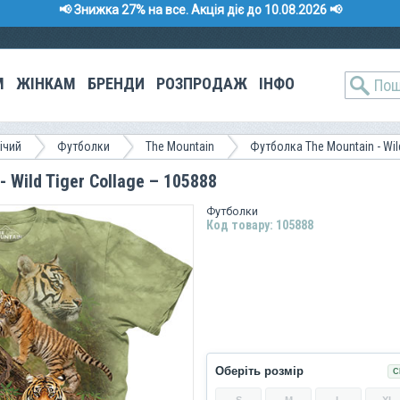
📢 Знижка 27% на все. Акція діє до 10.08.2026 📢
М
ЖІНКАМ
БРЕНДИ
РОЗПРОДАЖ
ІНФО
ічий
Футболки
The Mountain
Футболка The Mountain - Wil
 Wild Tiger Collage – 105888
Футболки
Код товару: 105888
Оберіть розмір
С
S
M
L
XL