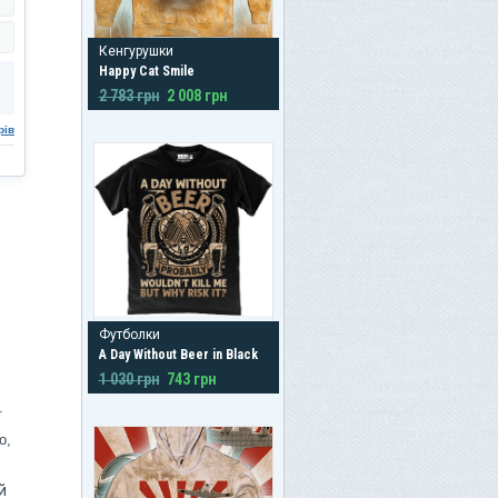
Кенгурушки
Happy Cat Smile
2 783 грн
2 008 грн
рів
Футболки
A Day Without Beer in Black
1 030 грн
743 грн
.
о,
й