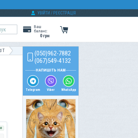
УВІЙТИ
/
РЕЄСТРАЦІЯ
Ваш
баланс:
0 грн
d T
(050)962-7882
(067)549-4132
НАПИШІТЬ НАМ
Telegram
Viber
WhatsApp
М