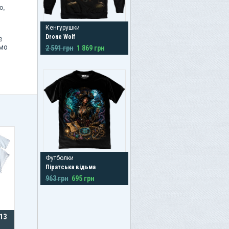
о,
Кенгурушки
Drone Wolf
е
ямо
2 591 грн
1 869 грн
Футболки
Піратська відьма
963 грн
695 грн
13