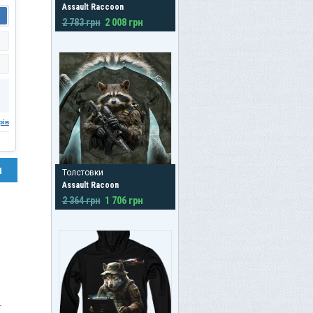
Assault Raccoon
2 783 грн
2 008 грн
рів
н
Толстовки
Assault Racoon
2 364 грн
1 706 грн
.