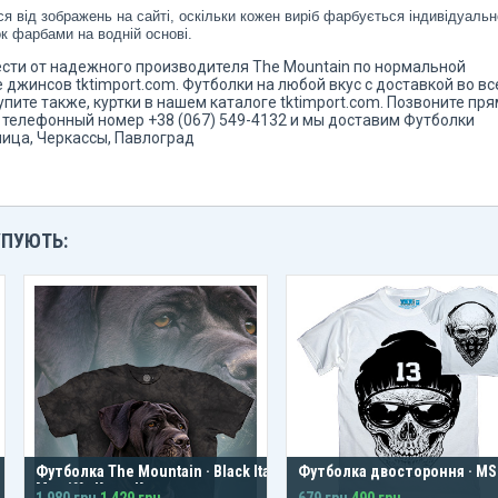
я від зображень на сайті, оскільки кожен виріб фарбується індивідуальн
к фарбами на водній основі.
брести от надежного производителя The Mountain по нормальной
 джинсов tktimport.com. Футболки на любой вкус с доставкой во вс
упите также, куртки в нашем каталоге tktimport.com. Позвоните пр
телефонный номер +38 (067) 549-4132 и мы доставим Футболки
ица, Черкассы, Павлоград
УПУЮТЬ:
Футболка The Mountain · Black Italian
Футболка двостороння · MS
Mastiff · Кане-Корсо
1 980 грн
1 429 грн
679 грн
490 грн