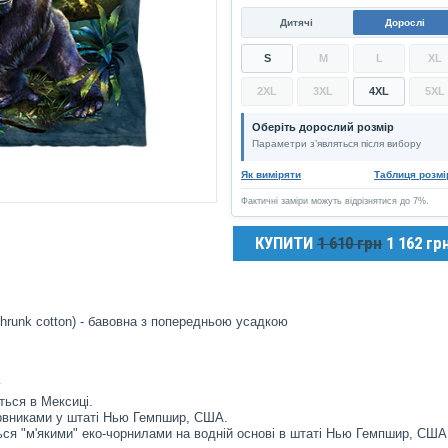
Дитячі
Дорослі
S
M
L
XL
2XL
3XL
4XL
5XL
Оберіть дорослий розмір
Параметри з’являться після вибору
Як виміряти
Таблиця розмі
Фактичні заміри можуть відрізнятися до 7%.
КУПИТИ
1 610 грн
1 162 гр
hrunk cotton) - бавовна з попередньою усадкою
у
ться в Мексиці.
рвниками у штаті Нью Гемпшир, США.
ся "м'якими" еко-чорнилами на водній основі в штаті Нью Гемпшир, США