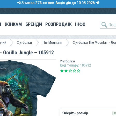
📢 Знижка 27% на все. Акція діє до 10.08.2026 📢
М
ЖІНКАМ
БРЕНДИ
РОЗПРОДАЖ
ІНФО
ічий
Футболки
The Mountain
Футболка The Mountain - Gori
 Gorilla Jungle – 105912
Футболки
Код товару: 105912
Оберіть розмір
С