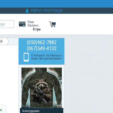
УВІЙТИ
/
РЕЄСТРАЦІЯ
Ваш
баланс:
0 грн
ll
(050)962-7882
(067)549-4132
Є питання? Зв'яжіться з
нами. Ми допоможемо!
М
Кенгурушки