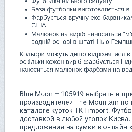
Футболка вільного силуету
База футболки виготовляється в 
Фарбується вручну еко-барвника
США.
Малюнок на виріб наноситься "м'
водній основі в штаті Нью Гемп
Кольори можуть дещо відрізнятися ві
оскільки кожен виріб фарбується інди
наноситься малюнок фарбами на вод
Blue Moon – 105919 выбрать и пр
производителей The Mountain по 
каталоге курток TKTimport. Футбо
доставкой в любой уголок Киева
предложения на сумки в онлайн 