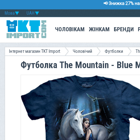
📢 Знижка 27% на 
Мова
UAH
ЧОЛОВІКАМ
ЖІНКАМ
БРЕНДИ
Інтернет магазин TKT Import
Чоловічий
Футболки
Th
Футболка The Mountain - Blue 