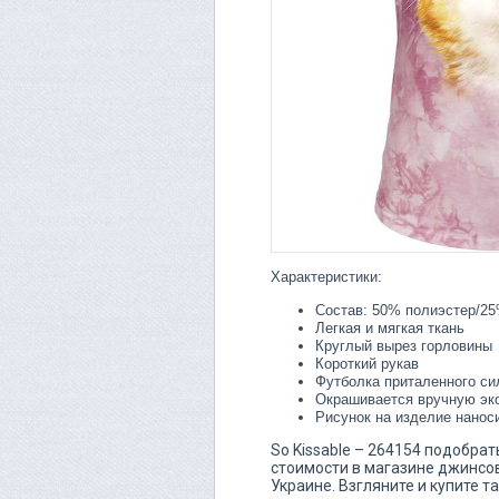
Характеристики:
Состав: 50% полиэстер/25
Легкая и мягкая ткань
Круглый вырез горловины
Короткий рукав
Футболка приталенного си
Окрашивается вручную эк
Рисунок на изделие нанос
So Kissable – 264154 подобра
стоимости в магазине джинсов 
Украине. Взгляните и купите т