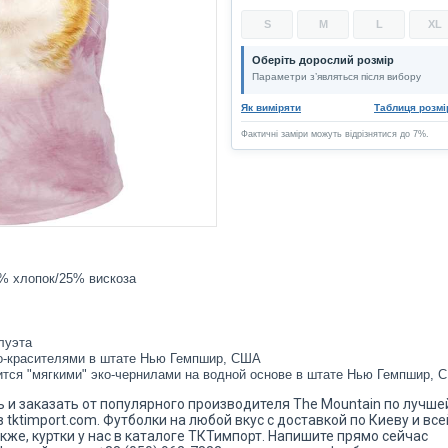
S
M
L
XL
Оберіть дорослий розмір
Параметри з’являться після вибору
Як виміряти
Таблиця розмі
Фактичні заміри можуть відрізнятися до 7%.
% хлопок/25% вискоза
луэта
о-красителями в штате Нью Гемпшир, США
ится "мягкими" эко-чернилами на водной основе в штате Нью Гемпшир, 
ть и заказать от популярного производителя The Mountain по лучше
tktimport.com. Футболки на любой вкус с доставкой по Киеву и все
акже, куртки у нас в каталоге ТКТимпорт. Напишите прямо сейчас