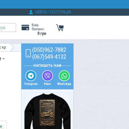
УВІЙТИ
/
РЕЄСТРАЦІЯ
Ваш
баланс:
0 грн
с кр
(050)962-7882
(067)549-4132
 -
НАПИШІТЬ НАМ
Telegram
Viber
WhatsApp
М