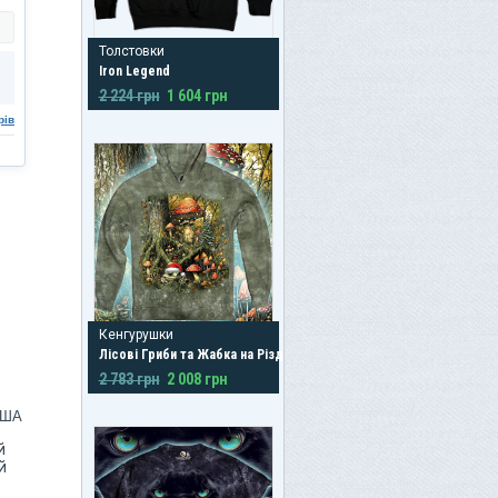
Толстовки
Iron Legend
2 224 грн
1 604 грн
рів
Кенгурушки
Лісові Гриби та Жабка на Різдво
2 783 грн
2 008 грн
США
й
й