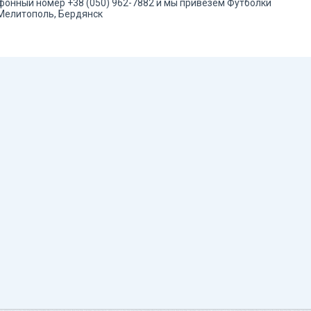
фонный номер +38 (050) 962-7882 и мы привезем Футболки
 Мелитополь, Бердянск