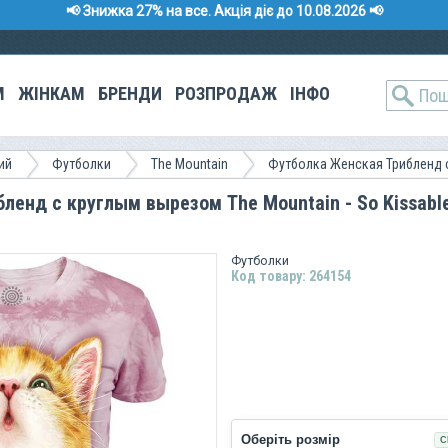
📢 Знижка 27% на все. Акція діє до 10.08.2026 📢
М
ЖІНКАМ
БРЕНДИ
РОЗПРОДАЖ
ІНФО
ий
Футболки
The Mountain
Футболка Женская Трибленд 
енд с круглым вырезом The Mountain - So Kissable
Футболки
Код товару: 264154
Оберіть розмір
С