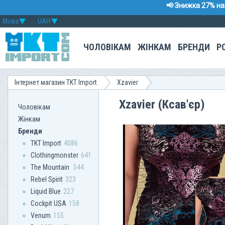
📢 Знижка 27% на 
Мова
UAH
ЧОЛОВІКАМ
ЖІНКАМ
БРЕНДИ
Р
Інтернет магазин TKT Import
Xzavier
Xzavier (Ксав'єр)
Чоловікам
Жінкам
Бренди
TKT Import
4086
Clothingmonster
641
The Mountain
544
Rebel Spirit
323
Liquid Blue
227
Сockpit USA
158
Venum
155