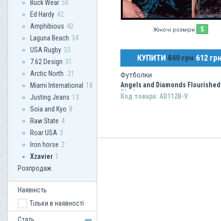
Buck Wear
50
Ed Hardy
42
Amphibious
42
S
Жіночі розміри
Laguna Beach
34
USA Rugby
33
КУПИТИ
849 грн
612 гр
7.62 Design
31
Arctic North
21
Футболки
Angels and Diamonds Flourished 
Miami International
18
Black
Код товара: AD112B-V
Justing Jeans
13
Soia and Kyo
8
Raw State
4
Roar USA
3
Iron horse
2
Xzavier
1
Розпродаж
Наявність
Тільки в наявності
Стать