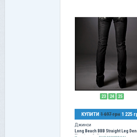
23
24
25
КУПИТИ
1 697 грн
1 225 г
Джинси
Long Beach BBB Straight Leg De
Titanium Collection