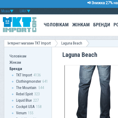
📢 Знижка 27% на 
Мова
UAH
ЧОЛОВІКАМ
ЖІНКАМ
БРЕНДИ
Р
Інтернет магазин TKT Import
Laguna Beach
Laguna Beach
Чоловікам
Жінкам
Бренди
TKT Import
4136
Clothingmonster
641
The Mountain
544
Rebel Spirit
323
Liquid Blue
227
Сockpit USA
158
Venum
155