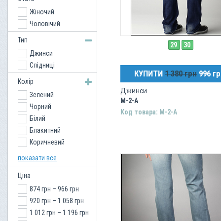
Жіночий
Чоловічий
Тип
29
30
Джинси
Спідниці
КУПИТИ
1 380 грн
996 гр
Колір
Джинси
Зелений
M-2-A
Чорний
Код товара: M-2-A
Білий
Блакитний
Коричневий
Сірий
показати все
Синій
Ціна
874 грн – 966 грн
920 грн – 1 058 грн
1 012 грн – 1 196 грн