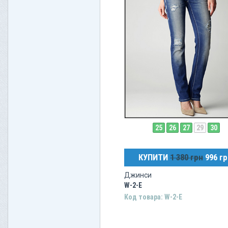
25
26
27
29
30
КУПИТИ
1 380 грн
996 гр
Джинси
W-2-E
Код товара: W-2-E