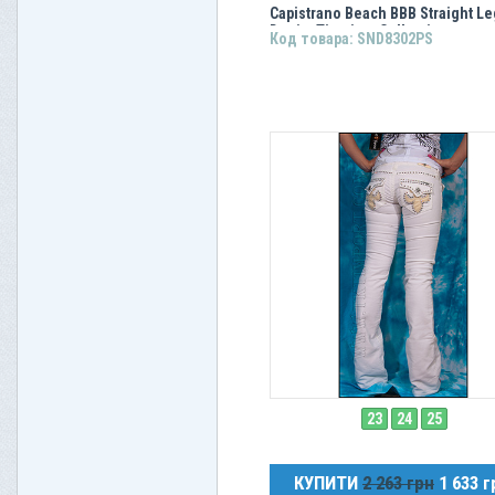
Capistrano Beach BBB Straight Le
Denim Titanium Collection
Код товара: SND8302PS
23
24
25
КУПИТИ
2 263 грн
1 633 г