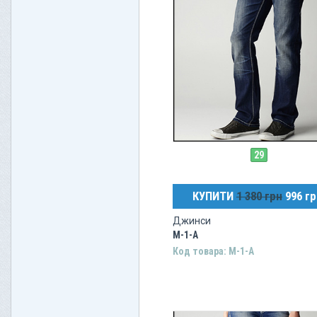
29
КУПИТИ
1 380 грн
996 гр
Джинси
M-1-A
Код товара: M-1-A