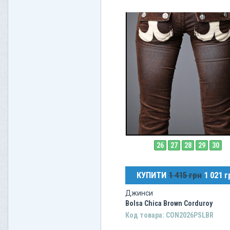
26
27
28
29
30
КУПИТИ
1 415 грн
1 021 г
Джинси
Bolsa Chica Brown Corduroy
Код товара: CON2026PSLBR