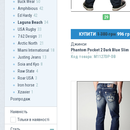
Buck Wear
50
Amphibious
42
Ed Hardy
42
29
Laguna Beach
34
USA Rugby
33
КУПИТИ
1 380 грн
996 гр
7.62 Design
31
Arctic North
21
Джинси
Phantom Pocket 2 Dark Blue Slim 
Miami International
18
Hermosa Beach
Код товара: M1127DP-DB
Justing Jeans
13
Soia and Kyo
8
Raw State
4
Roar USA
3
Iron horse
2
Xzavier
1
Розпродаж
Наявність
Тільки в наявності
Стать