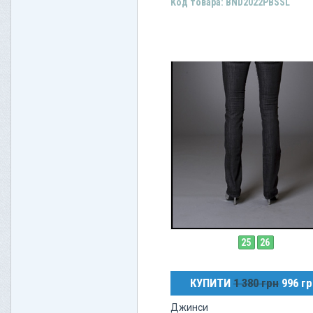
Код товара: BND2022PBSSL
25
26
КУПИТИ
1 380 грн
996 гр
Джинси