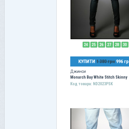
24
25
26
27
28
30
КУПИТИ
1 380 грн
996 гр
Джинси
Monarch Bay White Stitch Skinny
Код товара: ND2023PSK