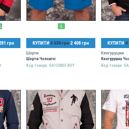
L
L
281 грн
КУПИТИ
3 338 грн
2 408 грн
КУПИТИ
4
Шорти
Кенгурушки
Шорти Чоловічі
Кенгурушка Чо
D
Код товара: GA123803-ROY
Код товара: GA