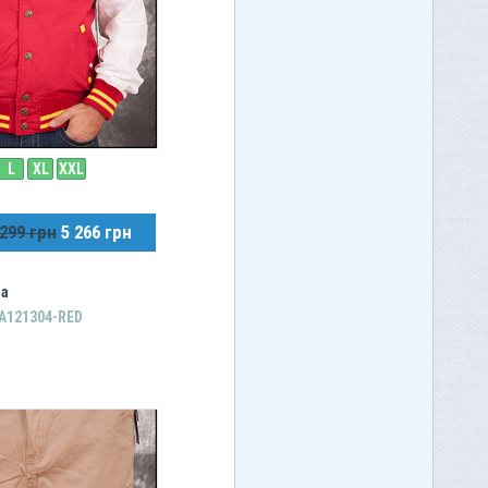
L
XL
XXL
 299 грн
5 266 грн
ча
A121304-RED