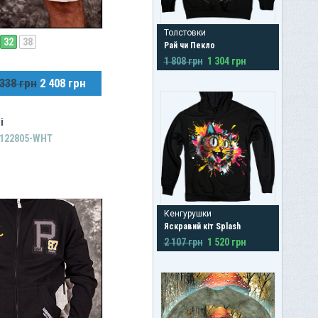
Толстовки
32
38
Рай чи Пекло
1 808 грн
1 304 грн
 338 грн
2 408 грн
і
B122805-WHT
Кенгурушки
Яскравий кіт Splash
2 107 грн
1 520 грн