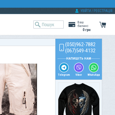
УВІЙТИ
/
РЕЄСТРАЦІЯ
Ваш
баланс:
0 грн
(050)962-7882
(067)549-4132
НАПИШІТЬ НАМ
Telegram
Viber
WhatsApp