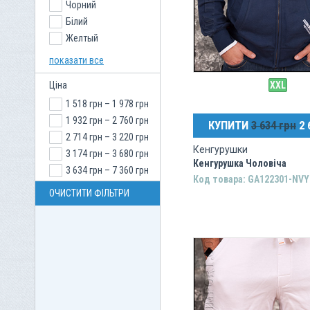
Чорний
Білий
Желтый
Коричневий
показати все
Сірий
Ціна
XXL
Синій
1 518 грн – 1 978 грн
1 932 грн – 2 760 грн
КУПИТИ
3 634 грн
2 
2 714 грн – 3 220 грн
Кенгурушки
3 174 грн – 3 680 грн
Кенгурушка Чоловіча
3 634 грн – 7 360 грн
Код товара: GA122301-NVY
ОЧИСТИТИ ФІЛЬТРИ