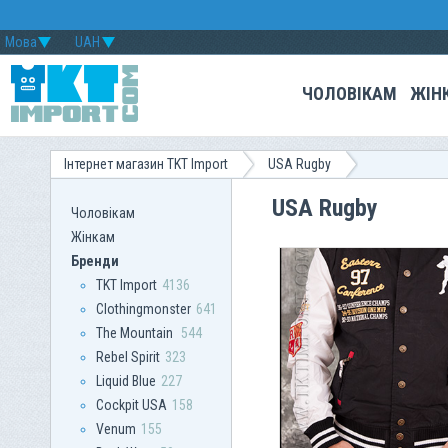
Мова
UAH
ЧОЛОВІКАМ
ЖІН
Інтернет магазин TKT Import
USA Rugby
USA Rugby
Чоловікам
Жінкам
Бренди
TKT Import
4136
Clothingmonster
641
The Mountain
544
Rebel Spirit
323
Liquid Blue
227
Сockpit USA
158
Venum
155