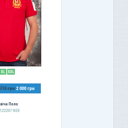
XL
XXL
 772 грн
2 000 грн
віча Поло
122207-RED