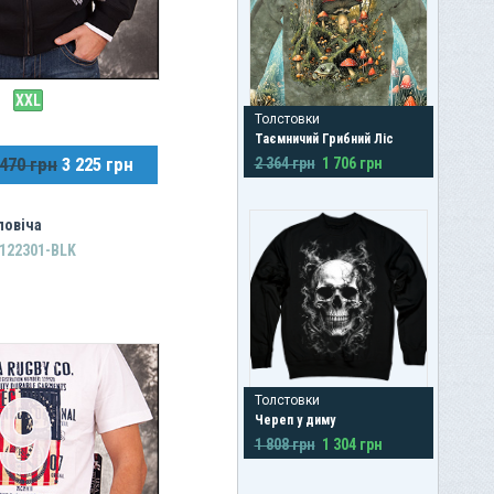
XXL
Толстовки
Таємничий Грибний Ліс
 470 грн
3 225 грн
2 364 грн
1 706 грн
ловіча
122301-BLK
Толстовки
Череп у диму
1 808 грн
1 304 грн