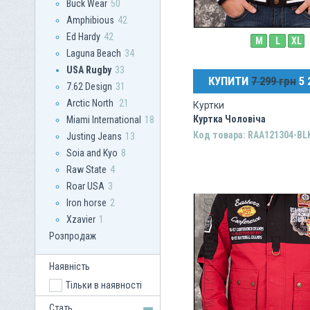
Buck Wear
50
Amphibious
42
Ed Hardy
42
M
L
XL
Laguna Beach
34
USA Rugby
33
КУПИТИ
7 299 грн
5 
7.62 Design
31
Arctic North
21
Куртки
Куртка Чоловіча
Miami International
18
Код товара: RAA121304-BL
Justing Jeans
13
Soia and Kyo
8
Raw State
4
Roar USA
3
Iron horse
2
Xzavier
1
Розпродаж
Наявність
Тільки в наявності
Стать