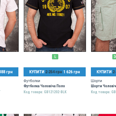
L
3
388 грн
КУПИТИ
2 254 грн
1 626 грн
КУПИТИ
2
Футболки
Шорти
Футболка Чоловіча Поло
Шорти Чоловіч
T
Код товара: GB121202-BLK
Код товара: G