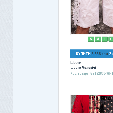
S
M
L
X
КУПИТИ
3 338 грн
2 
Шорти
Шорти Чоловічі
Код товара: GB122806-WH