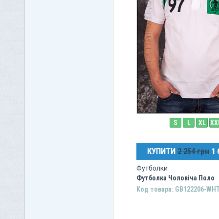
S
L
XL
XX
КУПИТИ
2 254 грн
1 
Футболки
Футболка Чоловіча Поло
Код товара: GB122206-WH