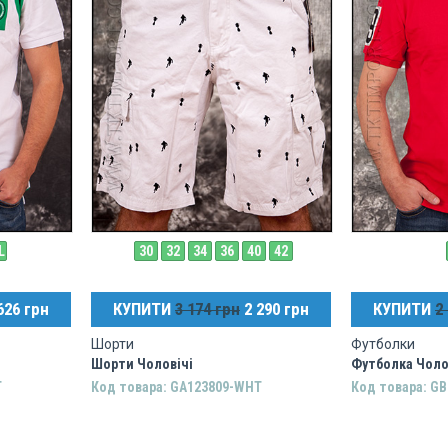
L
30
32
34
36
40
42
626 грн
КУПИТИ
3 174 грн
2 290 грн
КУПИТИ
2
Шорти
Футболки
Шорти Чоловічі
Футболка Чоло
T
Код товара: GA123809-WHT
Код товара: GB