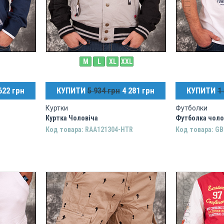
M
L
XL
XXL
622 грн
КУПИТИ
5 934 грн
4 281 грн
КУПИТИ
1
Куртки
Футболки
Куртка Чоловіча
Футболка чоло
Код товара: RAA121304-HTR
Код товара: G