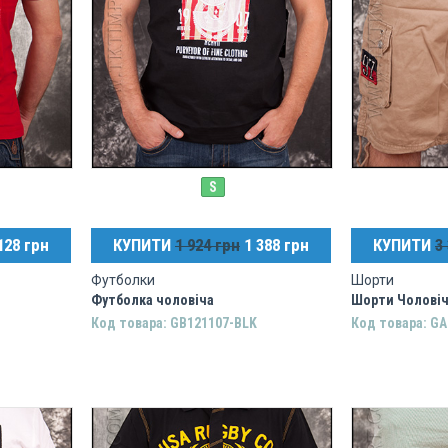
S
128 грн
КУПИТИ
1 924 грн
1 388 грн
КУПИТИ
3
Футболки
Шорти
Футболка чоловіча
Шорти Чоловіч
Код товара: GB121107-BLK
Код товара: G