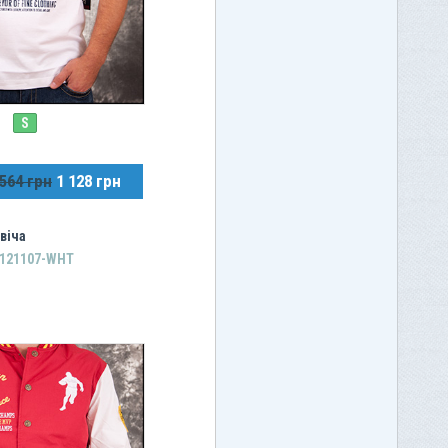
S
 564 грн
1 128 грн
віча
B121107-WHT