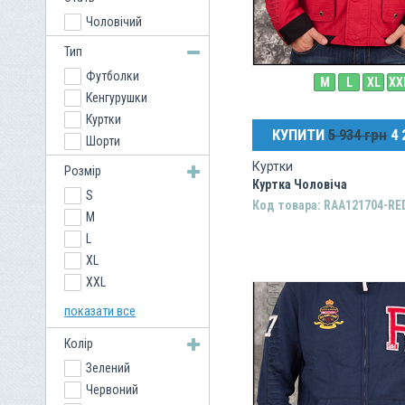
Чоловічий
Тип
Футболки
M
L
XL
XX
Кенгурушки
Куртки
КУПИТИ
5 934 грн
4 
Шорти
Куртки
Розмір
Куртка Чоловіча
S
Код товара: RAA121704-RE
M
L
XL
XXL
5XL
показати все
Колір
Зелений
Червоний