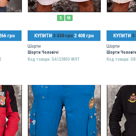
S
M
266 грн
КУПИТИ
3 338 грн
2 408 грн
КУПИТИ
3
Шорти
Шорти
Шорти Чоловічі
Шорти Чоловіч
K
Код товара: GA123803-WHT
Код товара: G