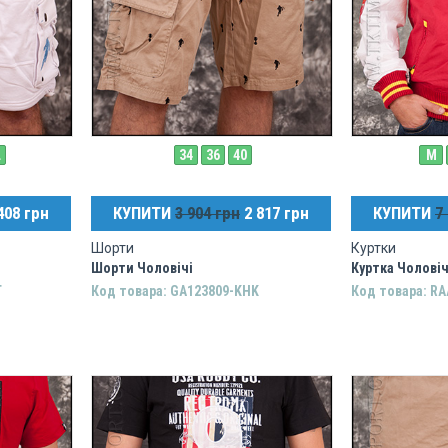
L
34
36
40
M
408 грн
КУПИТИ
3 904 грн
2 817 грн
КУПИТИ
7
Шорти
Куртки
Шорти Чоловічі
Куртка Чолові
T
Код товара: GA123809-KHK
Код товара: RA