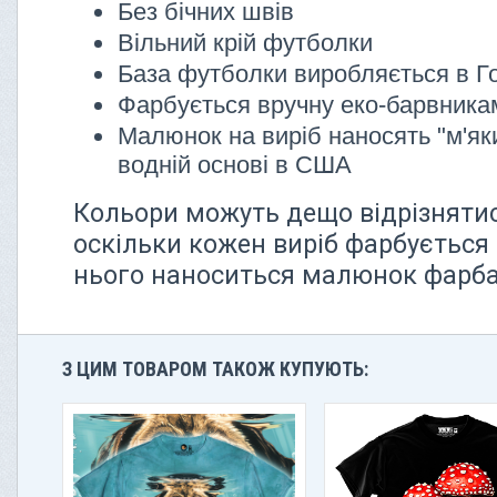
Без бічних швів
Вільний крій футболки
База футболки виробляється в Г
Фарбується вручну еко-барвник
Малюнок на виріб наносять "м'як
водній основі в США
Кольори можуть дещо відрізнятися
оскільки кожен виріб фарбується 
нього наноситься малюнок фарбам
З ЦИМ ТОВАРОМ ТАКОЖ КУПУЮТЬ: