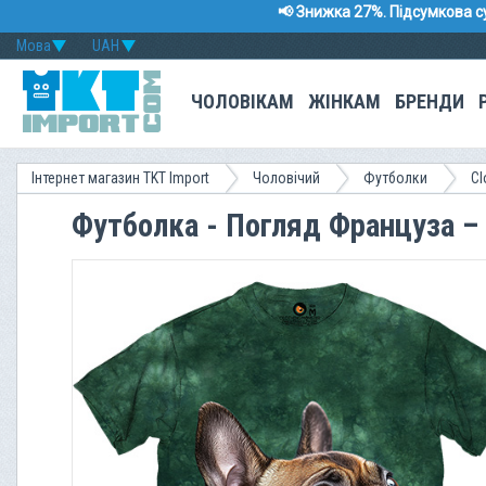
📢 Знижка 27%. Підсумкова с
Мова
UAH
ЧОЛОВІКАМ
ЖІНКАМ
БРЕНДИ
Інтернет магазин TKT Import
Чоловічий
Футболки
Cl
Футболка - Погляд Француза –