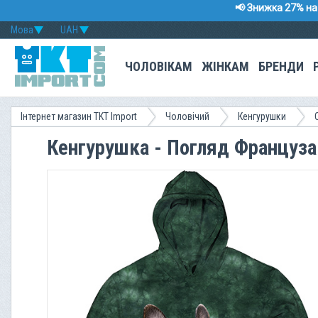
📢 Знижка 27% на 
Мова
UAH
ЧОЛОВІКАМ
ЖІНКАМ
БРЕНДИ
Інтернет магазин TKT Import
Чоловічий
Кенгурушки
Кенгурушка - Погляд Француза