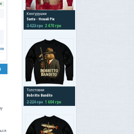
М
Кенгурушки
Santa - Новий Рік
3 423 грн
2 470 грн
рів
н
Толстовки
Bobritto Bandito
2 224 грн
1 604 грн
ну
ться