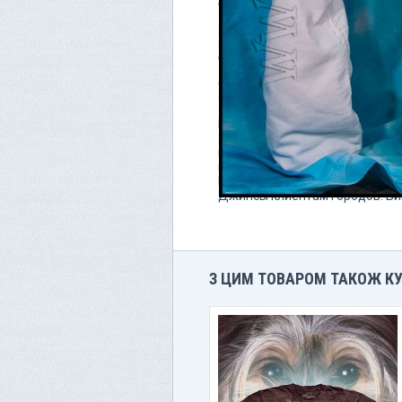
оригінальними дизайнами, деталя
З часом асортимент розширився, 
куртки та худі. Завдяки неповтор
стилістів та модних ентузіастів.
Сьогодні Laguna Beach представл
провідних онлайн-платформах.
Laguna Beach - Штаны вельвето
288 кристалла) – CON1008PSLW
нормальной стоимости в онлай
во все города Украины. Самые
Позвоните прямо сейчас нашим
Джинсы клиентам городов: Ви
З ЦИМ ТОВАРОМ ТАКОЖ К