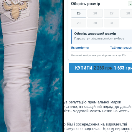
Оберіть розмір
С
25
26
27
28
29
30
31
Оберіть дорослий розмір
Параметри з’являться після вибору
Як виміряти
Таблиця розмі
Фактичні заміри можуть відрізнятися до 7%.
КУПИТИ
2 263 грн
1 633 гр
 із каліфорнійською душею
у, бренд Laguna Beach швидко здобув репутацію преміальної марки
іях компанія поєднує пристрасть до стилю, інноваційний підхід до дизай
видами Південної Каліфорнії. Більшість моделей мають назви на честь
атмосферу "сонце, хвилі та пісок".
вцями текстилю Стівом та Крістіною Кім і зосереджена на виробництві
хто прагне виглядати елегантно та невимушено водночас. Бренд вирізняє