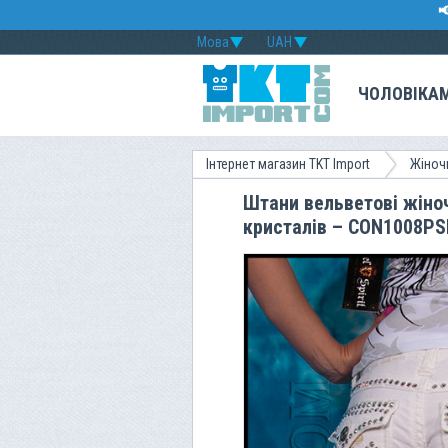

Мова
UAH
ЧОЛОВІКА
Інтернет магазин TKT Import
Жіноч
Штани вельветові жіноч
кристалів – CON1008P