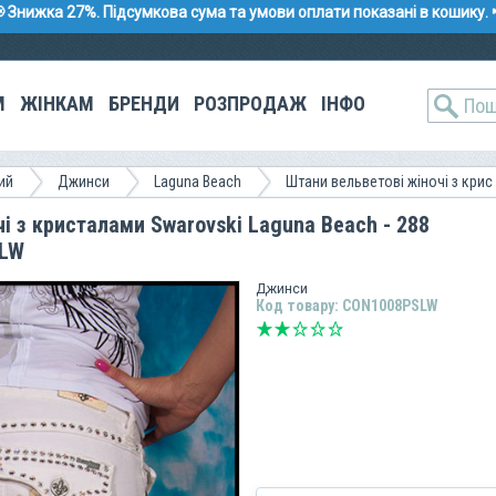
 Знижка 27%. Підсумкова сума та умови оплати показані в кошику. 
М
ЖІНКАМ
БРЕНДИ
РОЗПРОДАЖ
ІНФО
ий
Джинси
Laguna Beach
Штани вельветові жіночі з крис
і з кристалами Swarovski Laguna Beach - 288
SLW
Джинси
Код товару: CON1008PSLW