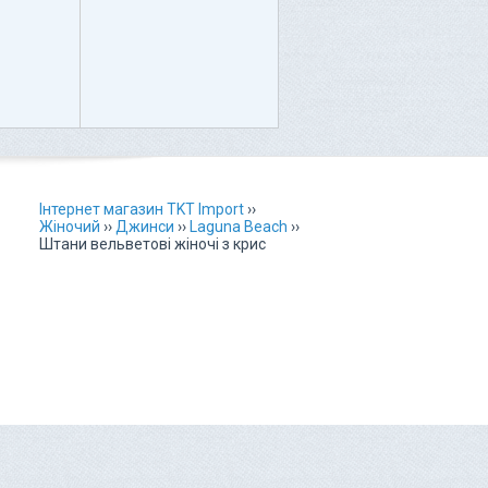
Інтернет магазин TKT Import
››
Жіночий
››
Джинси
››
Laguna Beach
››
Штани вельветові жіночі з крис