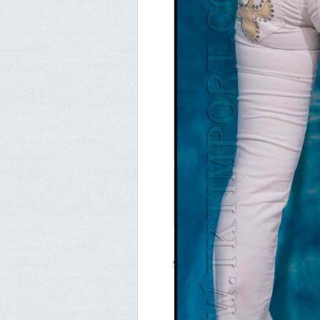
Laguna Beach – джинсовий бренд
Заснований у листопаді 2007 рок
джинсового одягу. У своїх колекц
та натхнення мальовничими крає
пляжів узбережжя, символізуючи 
Laguna Beach була заснована зна
високоякісного деніму для тих, 