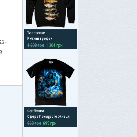
а
Толстовки
Рибний трофей
2G -
1 808 грн
1 304 грн
й
Футболки
Сфера Похмурого Жнеця
963 грн
695 грн