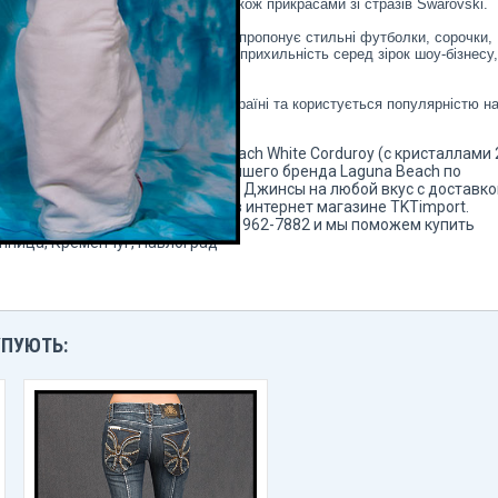
ми ручної роботи, вишивками, а також прикрасами зі стразів Swarovski.
і тепер крім джинсів Laguna Beach пропонує стильні футболки, сорочки,
ному стилю та якості бренд здобув прихильність серед зірок шоу-бізнесу,
ений у понад 500 бутиках по всій країні та користується популярністю н
вые Женские - Santa Monica Beach White Corduroy (с кристаллами 
 подобрать и приобрести от лучшего бренда Laguna Beach по
н каталоге футболок TKTimport. Джинсы на любой вкус с доставко
 лучшие предложения на сумки в интернет магазине TKTimport.
 экспертам по номеру +38 (050) 962-7882 и мы поможем купить
нница, Кременчуг, Павлоград
УПУЮТЬ: