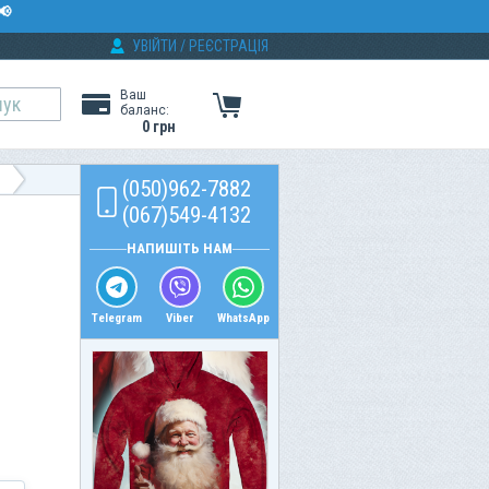
📢
УВІЙТИ
/
РЕЄСТРАЦІЯ
Ваш
баланс:
0 грн
(050)962-7882
(067)549-4132
НАПИШІТЬ НАМ
Telegram
Viber
WhatsApp